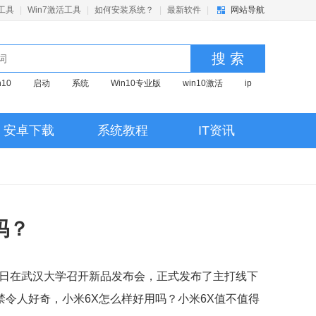
活工具
|
Win7激活工具
|
如何安装系统？
|
最新软件
|
网站导航
搜 索
n10
启动
系统
Win10专业版
win10激活
ip
京东
优化
pr
win7
视频
红警
深度
激活
U盘启动
U盘启动盘
启动盘制作
安卓下载
系统教程
IT资讯
活
系统清理
u盘启动
Win11
win10
休眠
吗？
近日在武汉大学召开新品发布会，正式发布了主打线下
不禁令人好奇，小米6X怎么样好用吗？小米6X值不值得