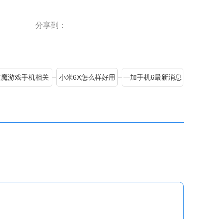
最新消息及评测汇总，小伙伴们可不要错过了。
分享到：
红魔游戏手机相关
小米6X怎么样好用
一加手机6最新消息
消息及评测汇总
吗？
汇总