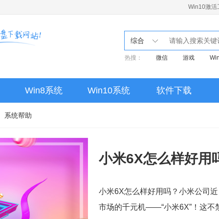
Win10激
综合
热搜：
微信
游戏
Wi
重装
pe
启动盘
linux
Win10家庭版
Win8系统
Win10系统
软件下载
MSVCP140.dll
Win10激
U盘
魔兽世界
系统帮助
小米6X怎么样好用
小米6X怎么样好用吗？小米公司
市场的千元机——“小米6X”！这